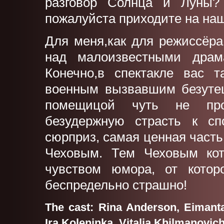
разговор Солнца и Луны? 
пожалуйста приходите на наш
Для меня,как для режиссёр
над малоизвестными драм
Конечно,в спектакле вас т
военным вызвавшим безутеш
помещицой чуть не про
безудержную страсть к с
сюрприз, самая ценная часть
Чеховым. Тем Чеховым кот
чувством юмора, от которо
беспредельно страшно!
The cast: Rina Anderson, Eimanta
Ira Koleninka, Vitalia Khilmanovic