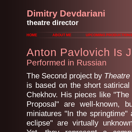
Dimitry Devdariani
theatre director
HOME
ABOUT ME
UPCOMING PRODUCTION
Anton Pavlovich Is 
Performed in Russian
The Second project by
Theatre 
is based on the short satirica
Chekhov. His pieces like "The
Proposal" are well-known, bu
miniatures "In the springtime"
eclipse" are virtually unknow